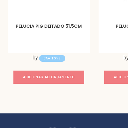
PELUCIA PIG DEITADO 51,5CM
PELU
by
b
CAA TOYS
ADICIONAR AO ORÇAMENTO
ADICIO