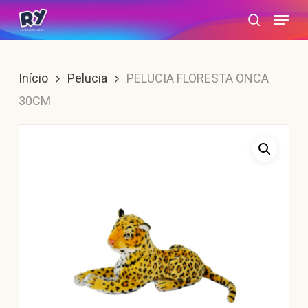
Skip
Menu
search
to
main
content
Início
Pelucia
PELUCIA FLORESTA ONCA
30CM