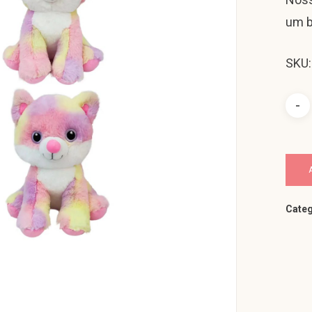
um b
SKU
Categ