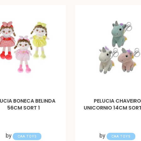
LUCIA BONECA BELINDA
PELUCIA CHAVEIR
56CM SORT 1
UNICORNIO 14CM SOR
by
by
CAA TOYS
CAA TOYS