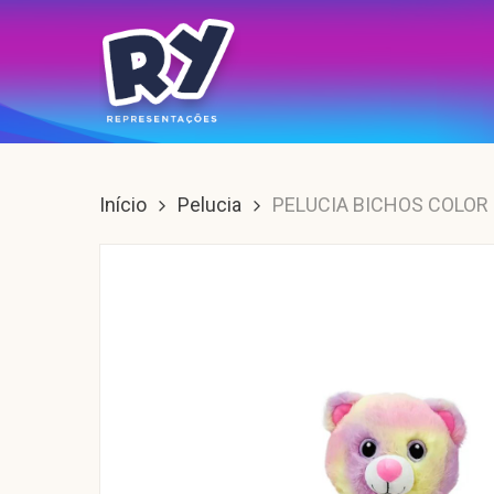
Skip
to
main
content
Enter para buscar, ESC para sair.
Início
Pelucia
PELUCIA BICHOS COLOR