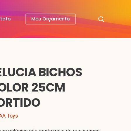
search
tato
Meu Orçamento
ELUCIA BICHOS
OLOR 25CM
ORTIDO
AA Toys
as pelúcias são muito mais do que apenas