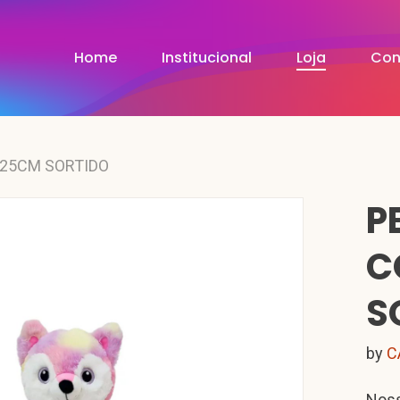
Home
Institucional
Loja
Con
 25CM SORTIDO
P
C
S
by
C
Noss