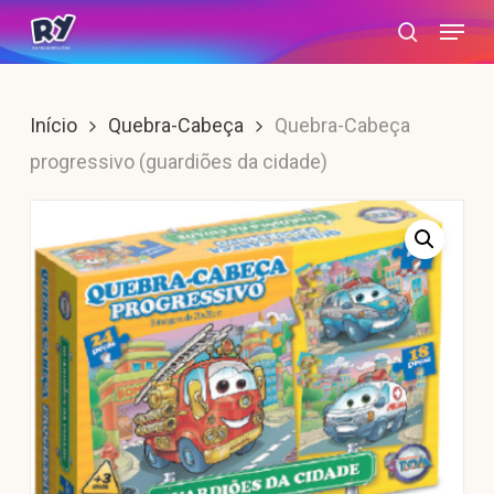
Skip
Menu
search
to
main
content
Início
Quebra-Cabeça
Quebra-Cabeça
progressivo (guardiões da cidade)