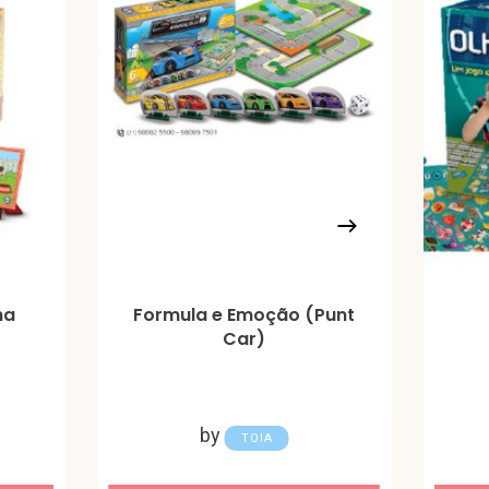
ha
Formula e Emoção (Punt
Car)
by
TOIA