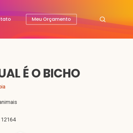
search
tato
Meu Orçamento
UAL É O BICHO
oia
animais
 12164