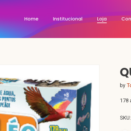
Home
Institucional
Loja
Con
Q
by
T
178 
SKU: