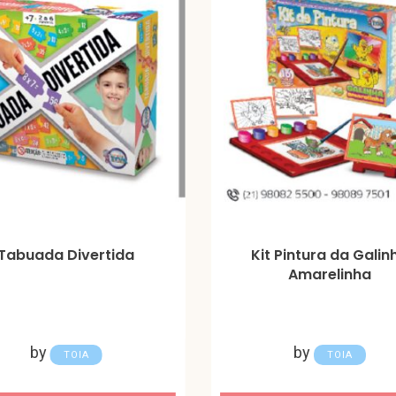
Tabuada Divertida
Kit Pintura da Galin
Amarelinha
by
by
TOIA
TOIA