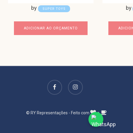
by
by
SUPER TOYS
ADICIONAR AO ORÇAMENTO
ADICIO
facebook
instagram
© RY Representações - Feito com
e