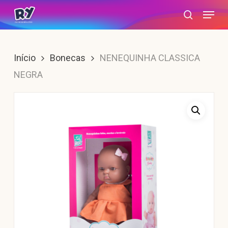
Skip
Menu
search
to
main
content
Início
Bonecas
NENEQUINHA CLASSICA
NEGRA