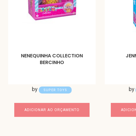
NENEQUINHA COLLECTION
JEN
BERCINHO
by
by
SUPER TOYS
ADICIONAR AO ORÇAMENTO
ADICIO