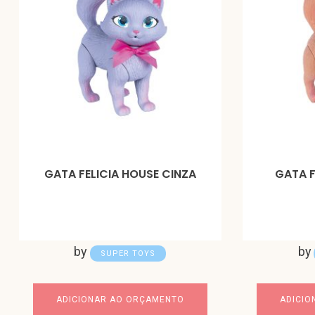
GATA FELICIA HOUSE CINZA
GATA F
by
by
SUPER TOYS
ADICIONAR AO ORÇAMENTO
ADICIO