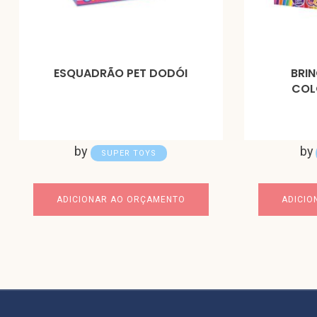
ESQUADRÃO PET DODÓI
BRI
COL
by
by
SUPER TOYS
ADICIONAR AO ORÇAMENTO
ADICIO