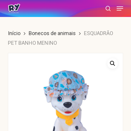
Skip
Menu
search
to
main
content
Início
Bonecos de animais
ESQUADRÃO
PET BANHO MENINO