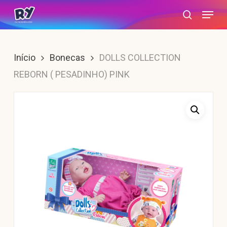
Skip
Menu
search
to
main
content
Início
Bonecas
DOLLS COLLECTION
REBORN ( PESADINHO) PINK