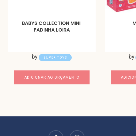
BABYS COLLECTION MINI
M
FADINHA LOIRA
by
by
SUPER TOYS
ADICIONAR AO ORÇAMENTO
ADICIO
facebook
instagram