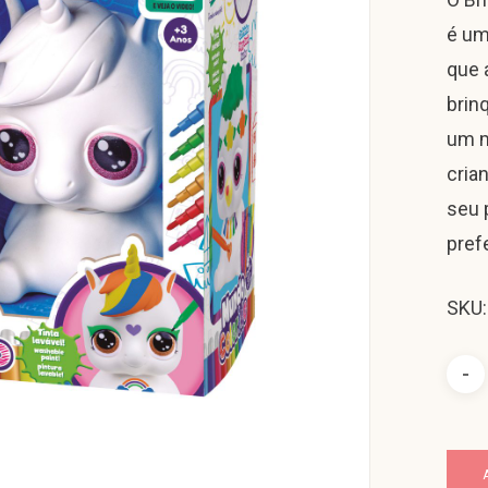
é um
que 
brin
um m
cria
seu 
pref
SKU: