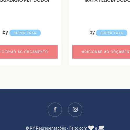
SQUADRÃO PET DODÓI
GATA FELICIA DODÓ
by
by
SUPER TOYS
SUPER TOYS
DICIONAR AO ORÇAMENTO
ADICIONAR AO ORÇAMEN
facebook
instagram
© RY Representações - Feito com
e