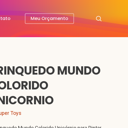
search
tato
Meu Orçamento
RINQUEDO MUNDO
OLORIDO
NICORNIO
uper Toys
inquedo Mundo Colorido Unicórnio para Pintar