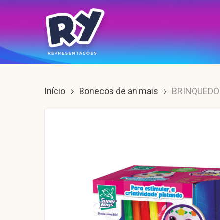
Skip
to
main
content
Enter para buscar, ESC para sair.
Início
Bonecos de animais
BRINQUEDO