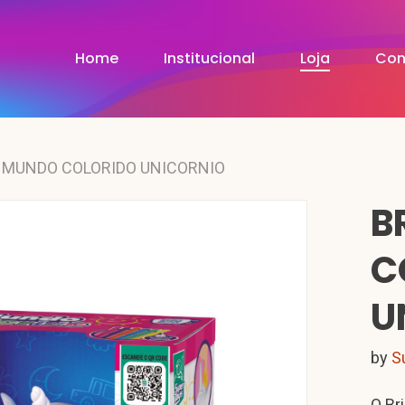
Home
Institucional
Loja
Con
 MUNDO COLORIDO UNICORNIO
B
C
U
by
S
O Br