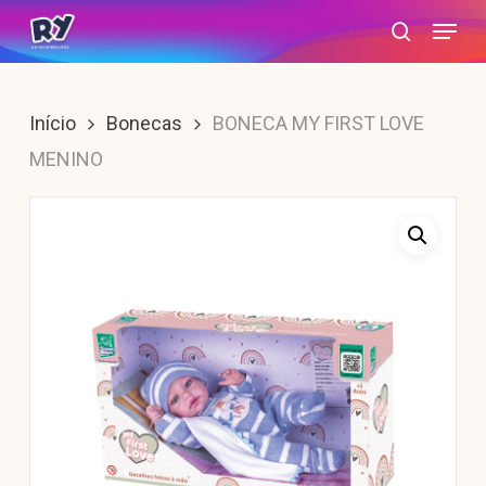
Skip
Menu
search
to
main
content
Início
Bonecas
BONECA MY FIRST LOVE
MENINO