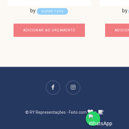
by
by
SUPER TOYS
ADICIONAR AO ORÇAMENTO
ADICIO
facebook
instagram
© RY Representações - Feito com
e