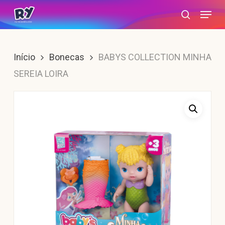
Skip
Menu
search
to
main
content
Início
Bonecas
BABYS COLLECTION MINHA
SEREIA LOIRA