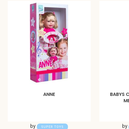
ANNE
BABYS 
M
by
by
SUPER TOYS