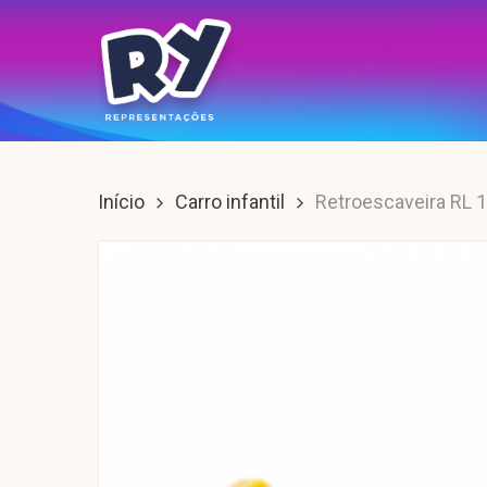
Skip
to
main
content
Enter para buscar, ESC para sair.
Início
Carro infantil
Retroescaveira RL 