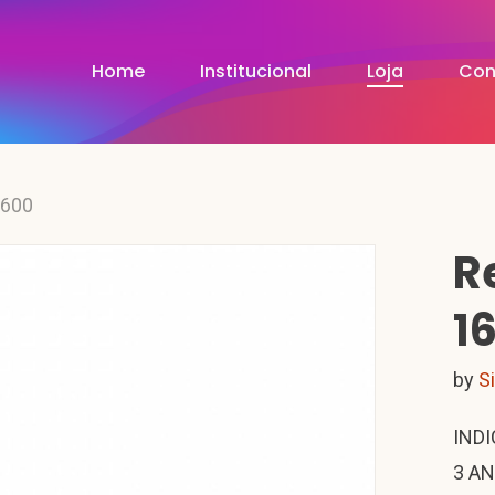
Home
Institucional
Loja
Con
1600
R
1
by
S
INDI
3 AN