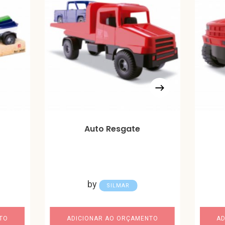
Auto Resgate
by
SILMAR
TO
ADICIONAR AO ORÇAMENTO
AD