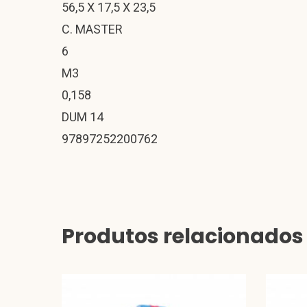
56,5 X 17,5 X 23,5
C. MASTER
6
M3
0,158
DUM 14
97897252200762
Produtos relacionados