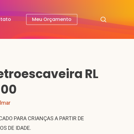
search
tato
Meu Orçamento
etroescaveira RL
600
ilmar
CADO PARA CRIANÇAS A PARTIR DE
OS DE IDADE.