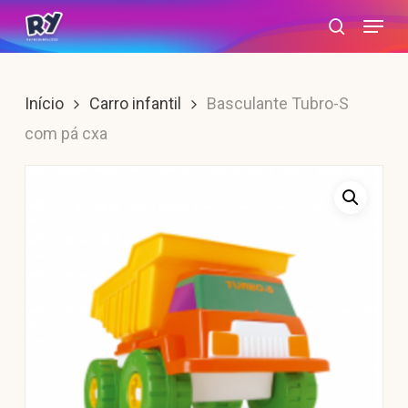
Skip
Menu
search
to
main
content
Início
Carro infantil
Basculante Tubro-S
com pá cxa