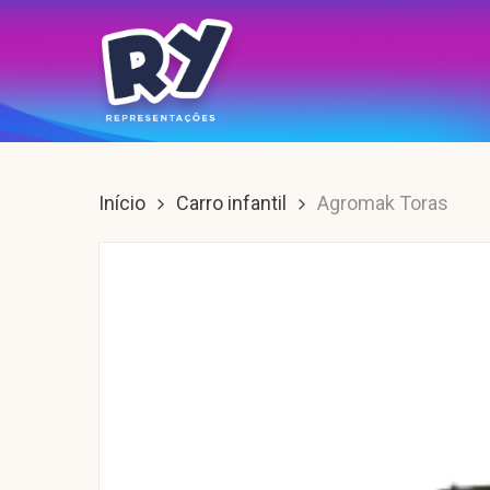
Skip
to
main
content
Enter para buscar, ESC para sair.
Início
Carro infantil
Agromak Toras