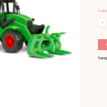
1 em
Categ