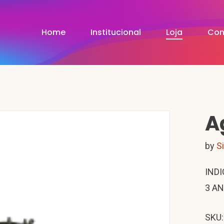
Home
Institucional
Loja
Con
A
by
S
INDI
3 AN
SKU: