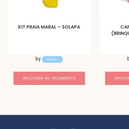
KIT PRAIA MARAL – SOLAPA
CA
(BRINQ
by
MARAL
ADICIONAR AO ORÇAMENTO
ADICIO