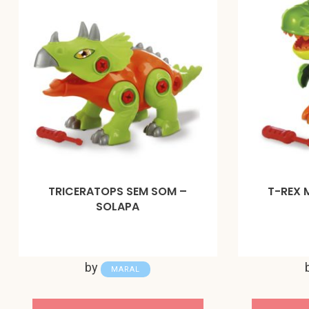
TRICERATOPS SEM SOM –
T-REX
SOLAPA
by
MARAL