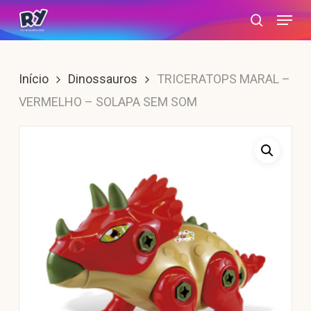
Skip
Menu
search
to
main
content
Início
Dinossauros
TRICERATOPS MARAL –
VERMELHO – SOLAPA SEM SOM