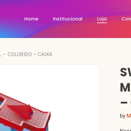
Home
Institucional
Loja
Con
 – COLORIDO – CAIXA
S
M
–
by
M
Ness