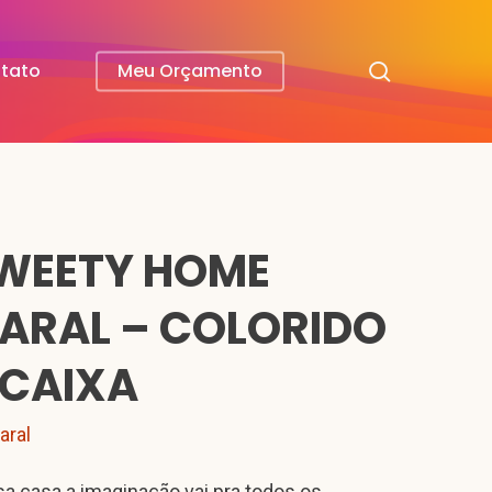
search
tato
Meu Orçamento
WEETY HOME
ARAL – COLORIDO
 CAIXA
aral
a casa a imaginação vai pra todos os