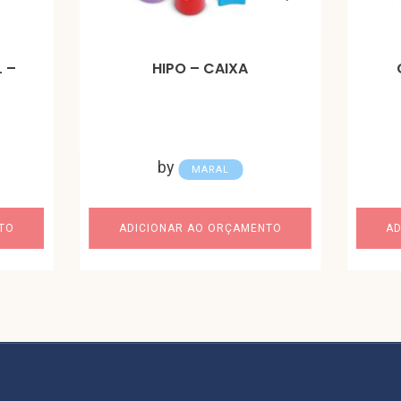
 –
HIPO – CAIXA
by
MARAL
TO
ADICIONAR AO ORÇAMENTO
AD