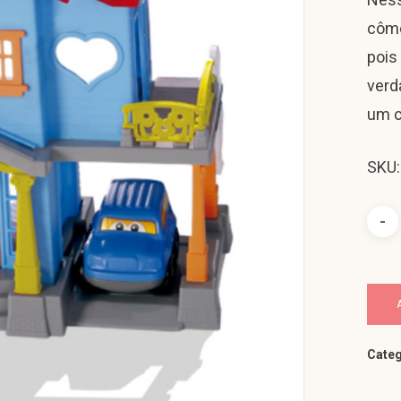
cômo
pois
verd
um c
SKU:
Categ