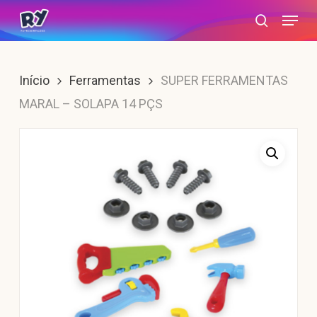
Skip
Menu
search
to
main
content
Início
Ferramentas
SUPER FERRAMENTAS
MARAL – SOLAPA 14 PÇS