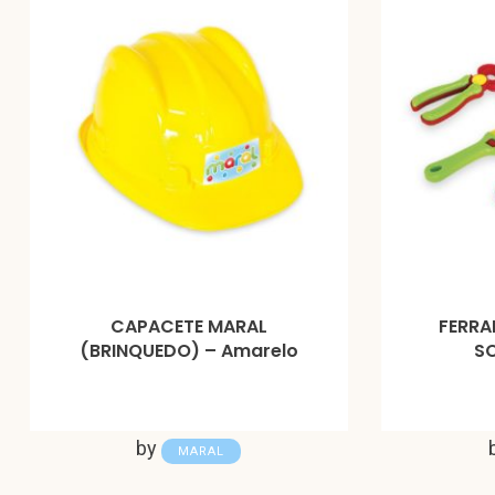
CAPACETE MARAL
FERRA
(BRINQUEDO) – Amarelo
SO
by
MARAL