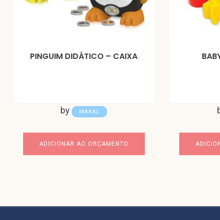
PINGUIM DIDÁTICO – CAIXA
BABY
by
MARAL
ADICIONAR AO ORÇAMENTO
ADICIO