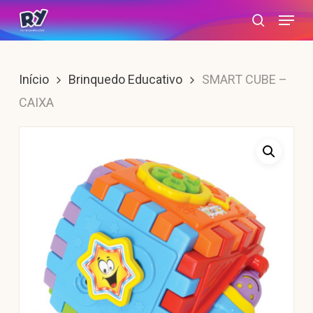
Skip
Menu
search
to
main
content
Início
Brinquedo Educativo
SMART CUBE –
CAIXA