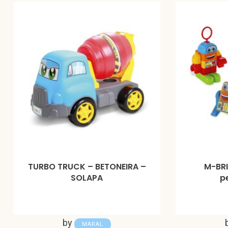
TURBO TRUCK – BETONEIRA –
M-BR
SOLAPA
p
by
MARAL