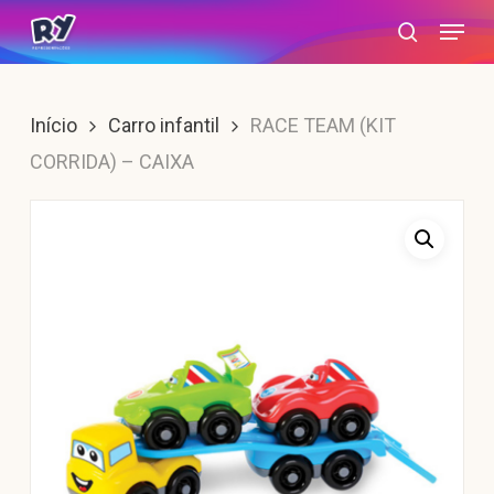
Skip
Menu
search
to
main
content
Início
Carro infantil
RACE TEAM (KIT
CORRIDA) – CAIXA