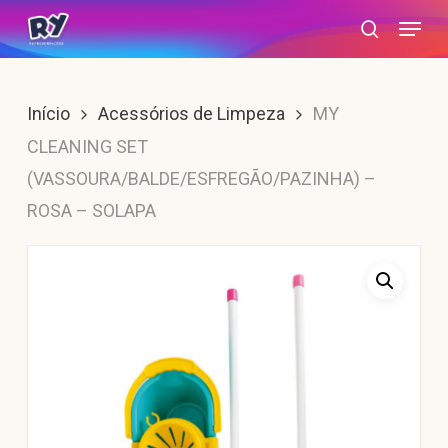
Skip
Menu
search
to
main
content
Início
Acessórios de Limpeza
MY
CLEANING SET
(VASSOURA/BALDE/ESFREGÃO/PAZINHA) –
ROSA – SOLAPA