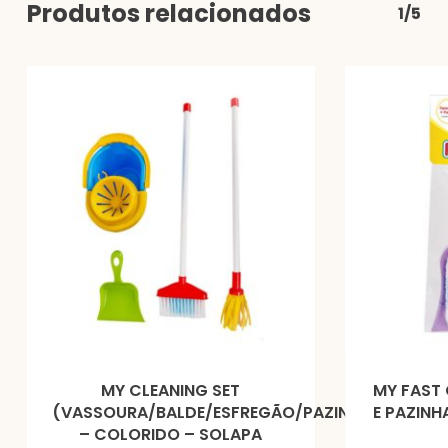
Produtos relacionados
1/5
MY CLEANING SET
MY FAST
(VASSOURA/BALDE/ESFREGÃO/PAZINHA)
E PAZINH
– COLORIDO – SOLAPA