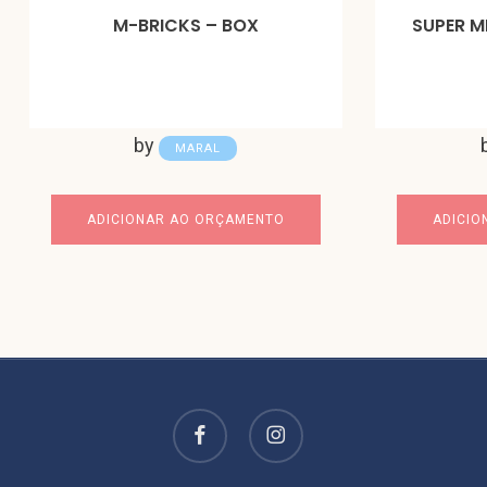
M-BRICKS – BOX
SUPER M
by
MARAL
ADICIONAR AO ORÇAMENTO
ADICIO
facebook
instagram