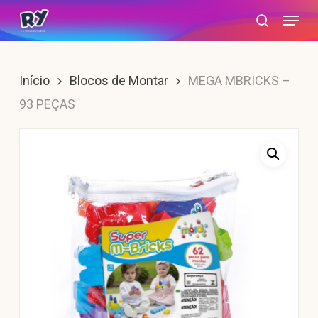
Skip
Menu
search
to
main
content
Início
Blocos de Montar
MEGA MBRICKS –
93 PEÇAS