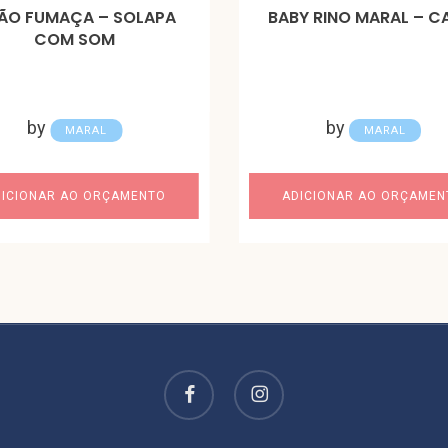
ÃO FUMAÇA – SOLAPA
BABY RINO MARAL – C
COM SOM
by
by
MARAL
MARAL
DICIONAR AO ORÇAMENTO
ADICIONAR AO ORÇAMEN
facebook
instagram