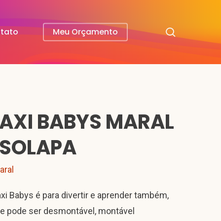
search
tato
Meu Orçamento
AXI BABYS MARAL
 SOLAPA
aral
xi Babys é para divertir e aprender também,
ue pode ser desmontável, montável