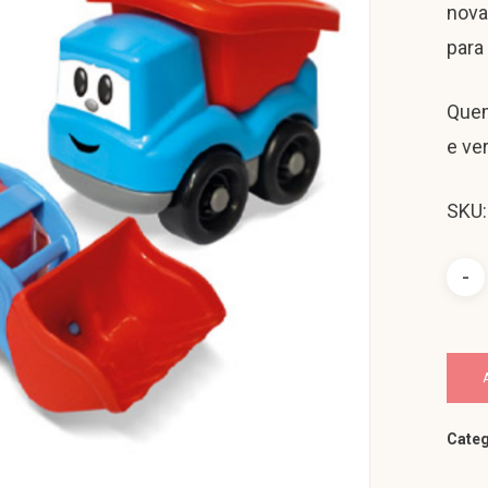
nova
para
Quem
e ve
SKU:
Categ