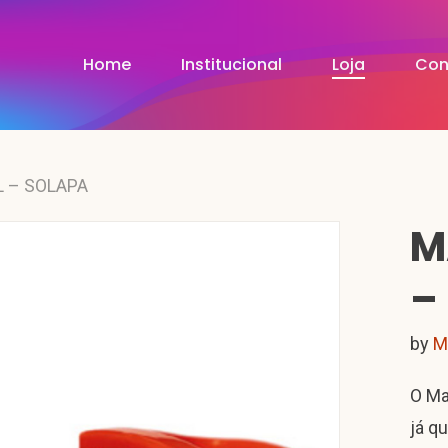
Home
Institucional
Loja
Con
 – SOLAPA
M
–
by
M
O Ma
já q