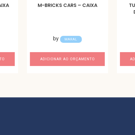
AIXA
M-BRICKS CARS – CAIXA
TU
by
MARAL
TO
ADICIONAR AO ORÇAMENTO
AD