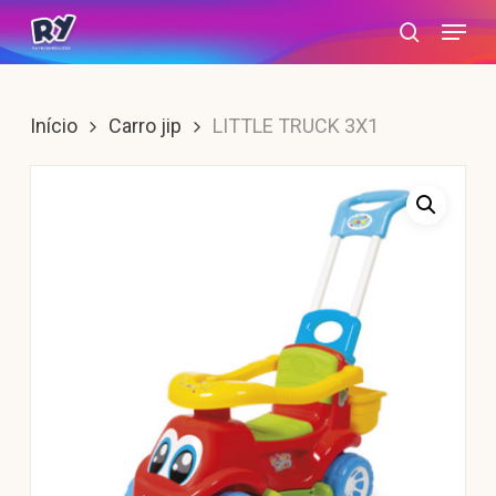
Skip
Menu
search
to
main
content
Início
Carro jip
LITTLE TRUCK 3X1