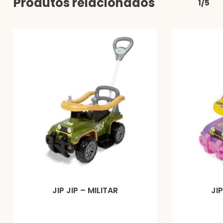
Produtos relacionados
1/5
JIP JIP – MILITAR
JI