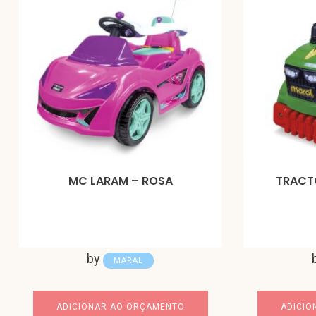
MC LARAM – ROSA
TRACT
by
MARAL
ADICIONAR AO ORÇAMENTO
ADICIO