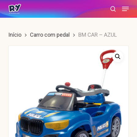
Skip
Menu
search
to
main
content
Início
Carro com pedal
BM CAR – AZUL