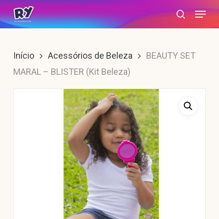
Skip
Menu
search
to
main
content
Início
Acessórios de Beleza
BEAUTY SET
MARAL – BLISTER (Kit Beleza)