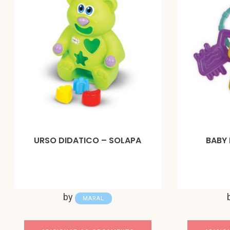
URSO DIDATICO – SOLAPA
BABY 
by
MARAL