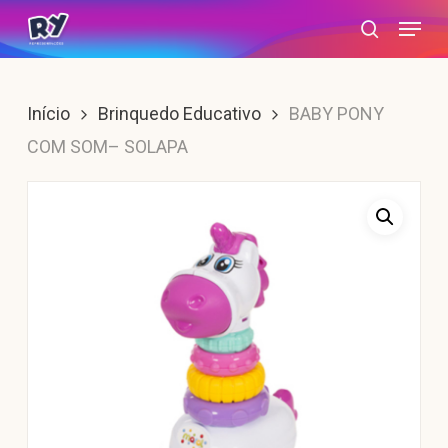
Skip
Menu
search
to
main
content
Início
Brinquedo Educativo
BABY PONY
COM SOM– SOLAPA