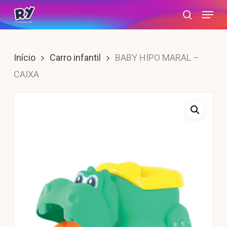
Skip
Menu
search
to
main
content
Início
Carro infantil
BABY HIPO MARAL –
CAIXA