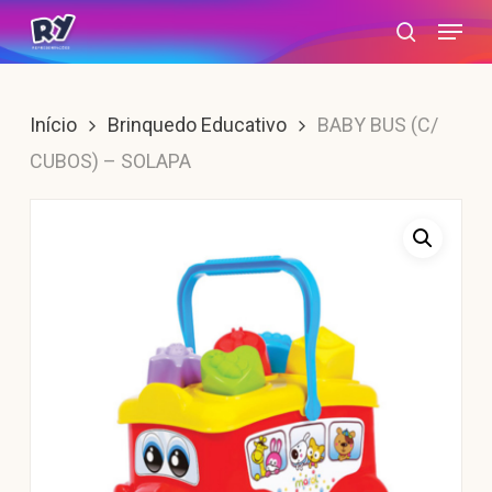
Skip
Menu
search
to
main
content
Início
Brinquedo Educativo
BABY BUS (C/
CUBOS) – SOLAPA