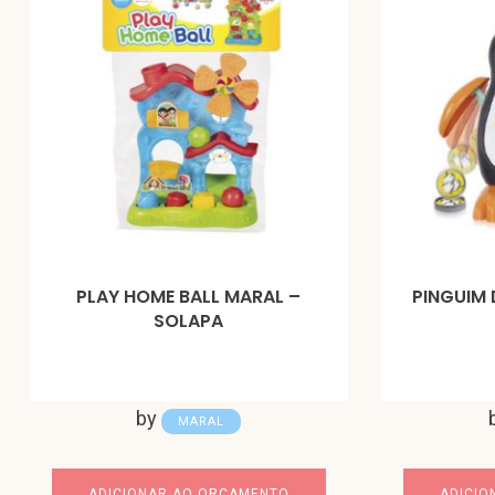
PLAY HOME BALL MARAL –
PINGUIM 
SOLAPA
by
MARAL
ADICIONAR AO ORÇAMENTO
ADICIO