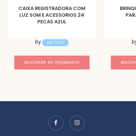
CAIXA REGISTRADORA COM
BRINQ
LUZ SOM E ACESSORIOS 24
PAR
PECAS AZUL
by
b
DM TOYS
ADICIONAR AO ORÇAMENTO
ADICIO
facebook
instagram