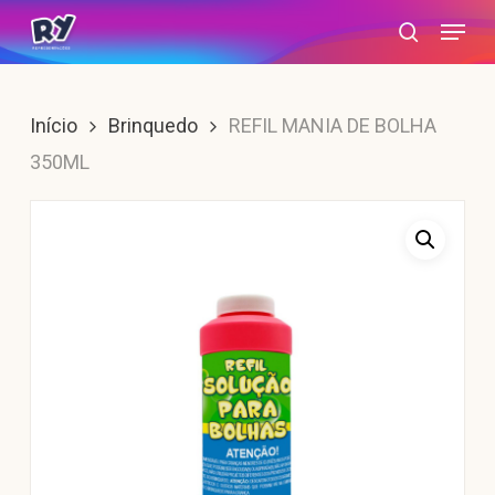
Skip
Menu
search
to
main
content
Início
Brinquedo
REFIL MANIA DE BOLHA
350ML