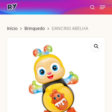
Skip
Menu
search
to
main
content
Início
Brinquedo
DANCING ABELHA