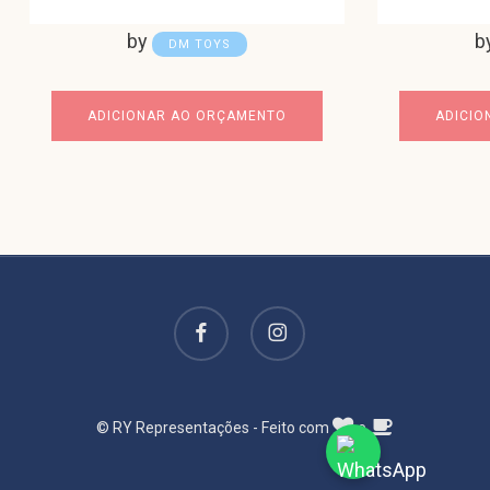
by
b
DM TOYS
ADICIONAR AO ORÇAMENTO
ADICIO
facebook
instagram
© RY Representações - Feito com
e