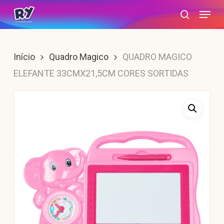
Skip
Menu
search
to
main
content
Início
Quadro Magico
QUADRO MAGICO
ELEFANTE 33CMX21,5CM CORES SORTIDAS