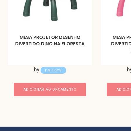
MESA PROJETOR DESENHO
MESA P
DIVERTIDO DINO NA FLORESTA
DIVERTI
by
b
DM TOYS
ADICIONAR AO ORÇAMENTO
ADICIO