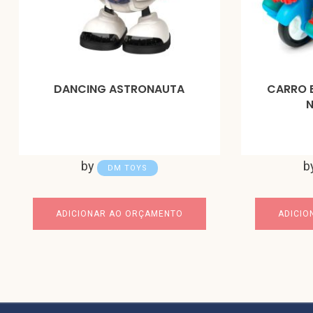
DANCING ASTRONAUTA
CARRO B
N
by
b
DM TOYS
ADICIONAR AO ORÇAMENTO
ADICIO