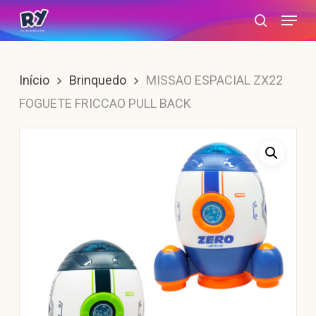
Skip
Menu
search
to
main
content
Início
Brinquedo
MISSAO ESPACIAL ZX22
FOGUETE FRICCAO PULL BACK