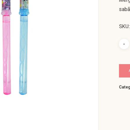
sabã
SKU
Categ