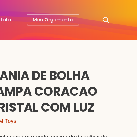
search
tato
Meu Orçamento
ANIA DE BOLHA
AMPA CORACAO
RISTAL COM LUZ
M Toys
ulhe em um mundo encantado de bolhas de