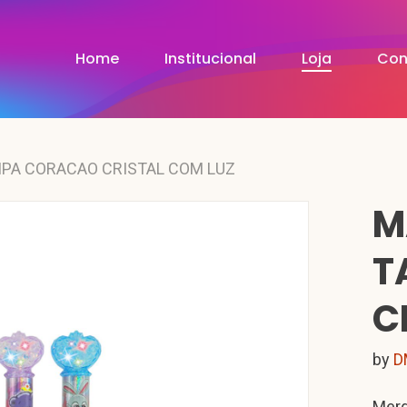
Home
Institucional
Loja
Con
MPA CORACAO CRISTAL COM LUZ
M
T
C
by
D
Merg