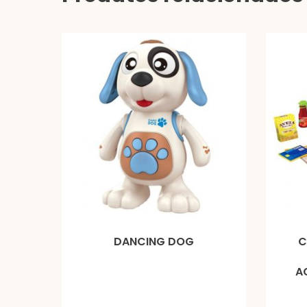
DANCING DOG
C
A