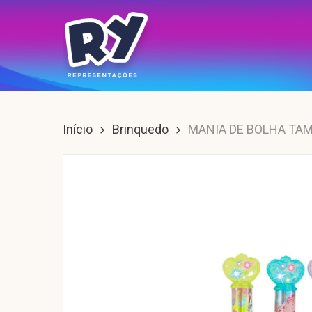
Skip
to
main
content
Enter para buscar, ESC para sair.
Início
Brinquedo
MANIA DE BOLHA TA