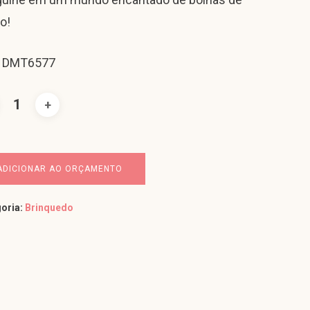
o!
: DMT6577
ADICIONAR AO ORÇAMENTO
oria:
Brinquedo