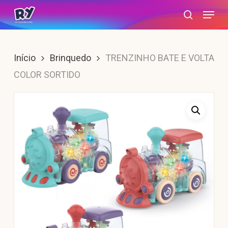
Skip
Menu
search
to
main
content
Início
Brinquedo
TRENZINHO BATE E VOLTA
COLOR SORTIDO