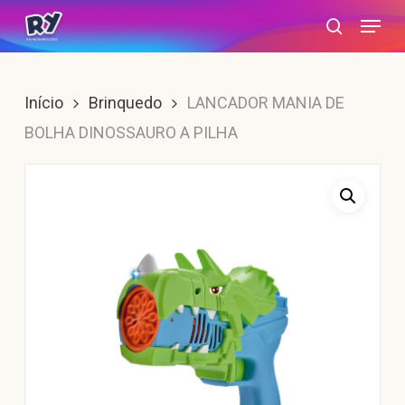
Skip
Menu
search
to
main
content
Início
Brinquedo
LANCADOR MANIA DE
BOLHA DINOSSAURO A PILHA