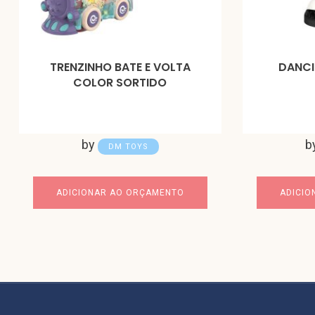
TRENZINHO BATE E VOLTA
DANCI
COLOR SORTIDO
by
b
DM TOYS
ADICIONAR AO ORÇAMENTO
ADICIO