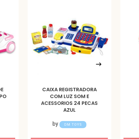
DE
CAIXA REGISTRADORA
 PO
COM LUZ SOM E
ACESSORIOS 24 PECAS
AZUL
by
DM TOYS