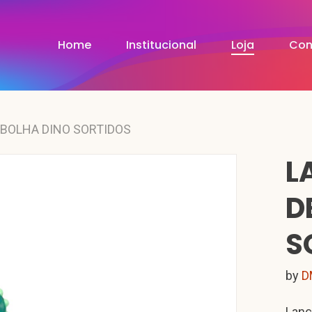
Home
Institucional
Loja
Con
 BOLHA DINO SORTIDOS
L
D
S
by
D
Lanç