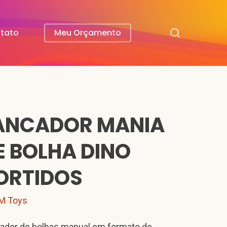
search
tato
Meu Orçamento
ANCADOR MANIA
E BOLHA DINO
ORTIDOS
M Toys
ador de bolhas manual em formato de