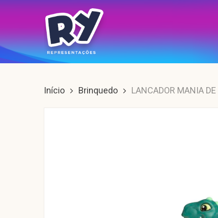
Skip
to
main
content
Enter para buscar, ESC para sair.
Início
Brinquedo
LANCADOR MANIA DE