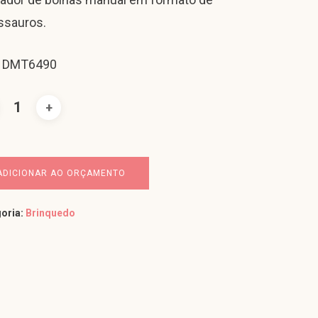
ssauros.
: DMT6490
ADICIONAR AO ORÇAMENTO
oria:
Brinquedo