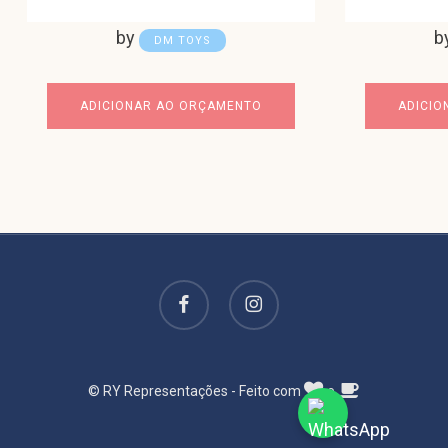
by
b
DM TOYS
ADICIONAR AO ORÇAMENTO
ADICIO
facebook
instagram
© RY Representações - Feito com
e