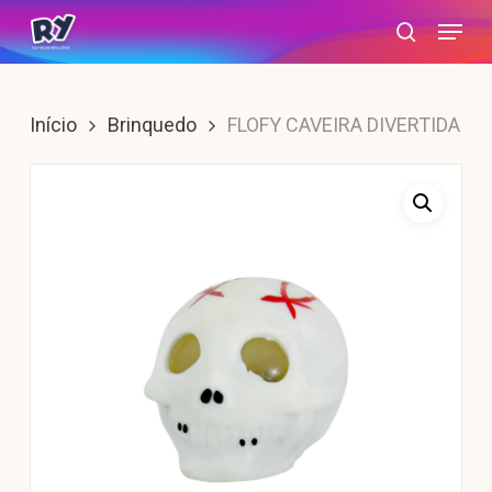
Skip
Menu
search
to
main
content
Início
Brinquedo
FLOFY CAVEIRA DIVERTIDA