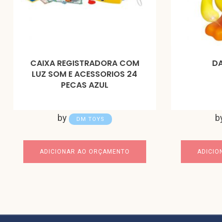
CAIXA REGISTRADORA COM
D
LUZ SOM E ACESSORIOS 24
PECAS AZUL
by
b
DM TOYS
ADICIONAR AO ORÇAMENTO
ADICIO