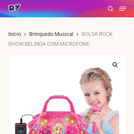
Skip
Menu
search
to
main
content
Início
Brinquedo Musical
BOLSA ROCK
SHOW BELINDA COM MICROFONE