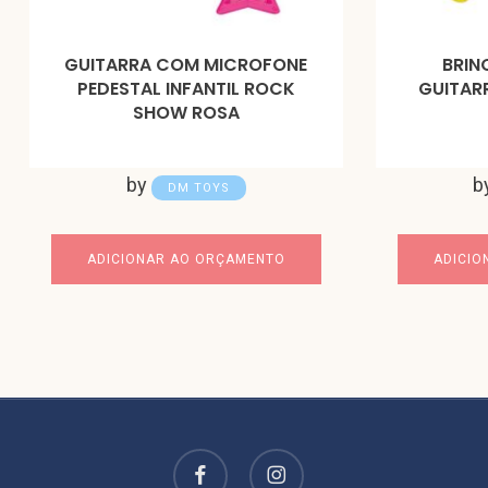
GUITARRA COM MICROFONE
BRIN
PEDESTAL INFANTIL ROCK
GUITARR
SHOW ROSA
by
b
DM TOYS
ADICIONAR AO ORÇAMENTO
ADICIO
facebook
instagram