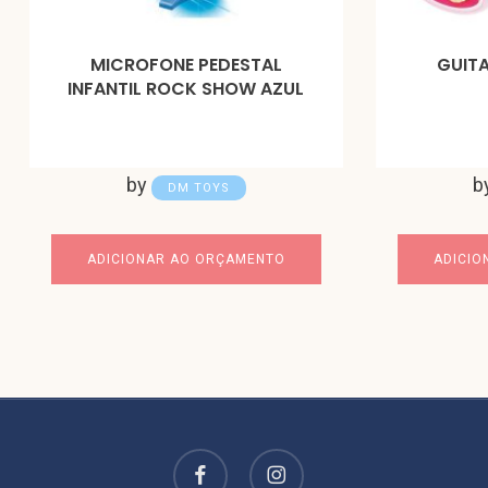
MICROFONE PEDESTAL
GUIT
INFANTIL ROCK SHOW AZUL
by
b
DM TOYS
ADICIONAR AO ORÇAMENTO
ADICIO
facebook
instagram