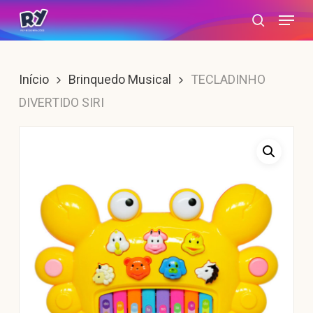
Skip
Menu
search
to
main
content
Início
Brinquedo Musical
TECLADINHO
DIVERTIDO SIRI