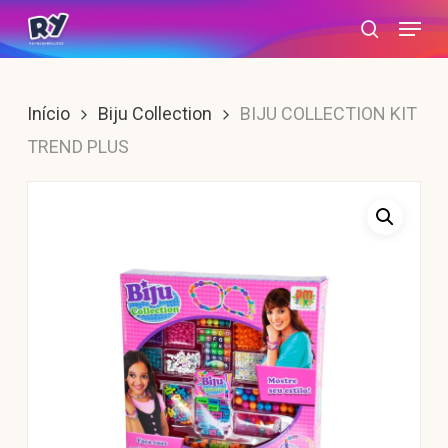
Skip
Menu
search
to
main
content
Início
Biju Collection
BIJU COLLECTION KIT
TREND PLUS