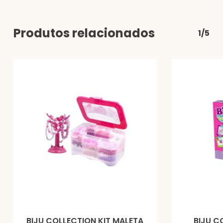
Produtos relacionados
1/5
BIJU COLLECTION KIT MALETA
BIJU C