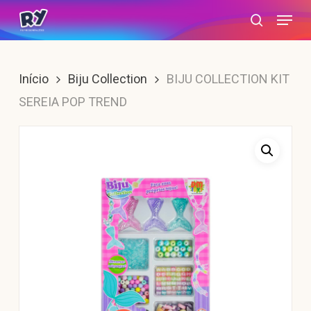
Skip
Menu
search
to
main
content
Início
Biju Collection
BIJU COLLECTION KIT
SEREIA POP TREND