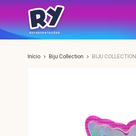
Skip
to
main
content
Enter para buscar, ESC para sair.
Início
Biju Collection
BIJU COLLECTION