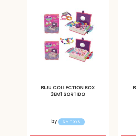
BIJU COLLECTION BOX
B
3EM1 SORTIDO
by
DM TOYS