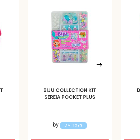
IT
BIJU COLLECTION KIT
B
SEREIA POCKET PLUS
by
DM TOYS