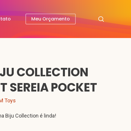
search
tato
Meu Orçamento
IJU COLLECTION
IT SEREIA POCKET
M Toys
ha Biju Collection é linda!