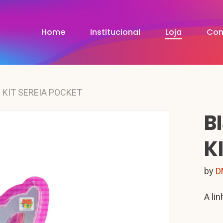
Home
Institucional
Loja
Con
 KIT SEREIA POCKET
B
K
by
D
A lin