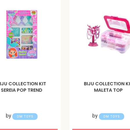
IJU COLLECTION KIT
BIJU COLLECTION K
SEREIA POP TREND
MALETA TOP
by
by
DM TOYS
DM TOYS