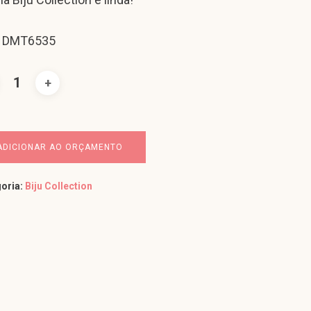
: DMT6535
ADICIONAR AO ORÇAMENTO
oria:
Biju Collection