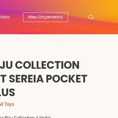
search
tato
Meu Orçamento
IJU COLLECTION
IT SEREIA POCKET
LUS
M Toys
ha Biju Collection é linda!