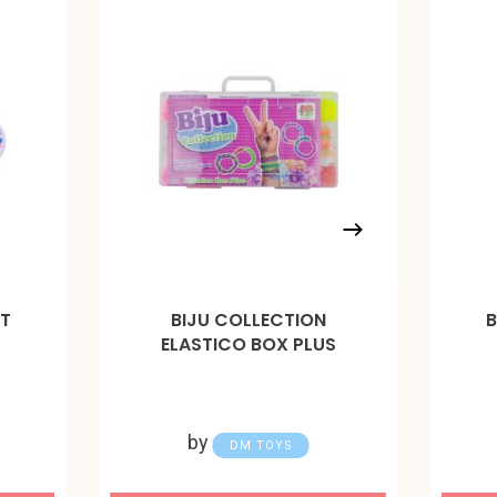
IT
BIJU COLLECTION
B
ELASTICO BOX PLUS
by
DM TOYS