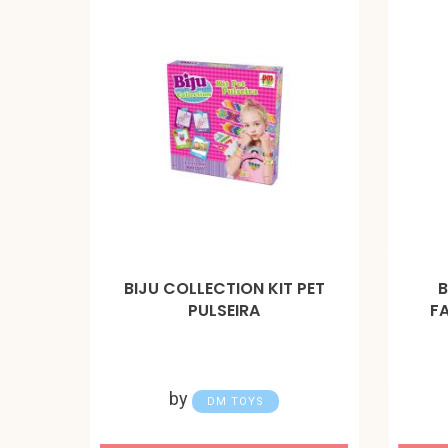
BIJU COLLECTION KIT PET
B
PULSEIRA
F
by
DM TOYS