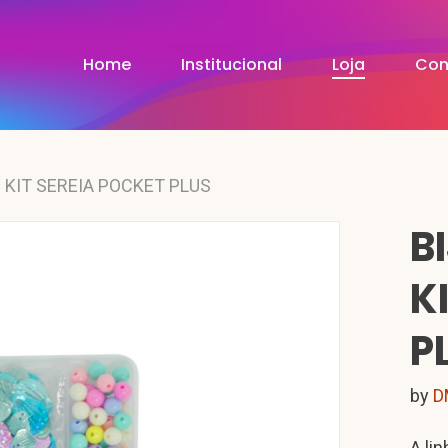
Home
Institucional
Loja
Con
 KIT SEREIA POCKET PLUS
B
K
P
by
D
A lin