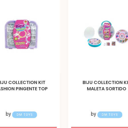
IJU COLLECTION KIT
BIJU COLLECTION K
ASHION PINGENTE TOP
MALETA SORTIDO
by
by
DM TOYS
DM TOYS