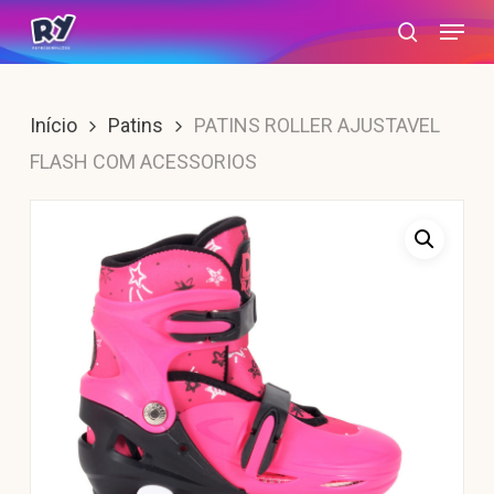
Skip
Menu
search
to
main
content
Início
Patins
PATINS ROLLER AJUSTAVEL
FLASH COM ACESSORIOS