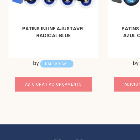
PATINS INLINE AJUSTAVEL
PATINS
RADICAL BLUE
AZUL 
by
by
DM RADICAL
ADICIONAR AO ORÇAMENTO
ADICIO