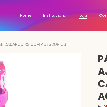
Home
Institucional
Loja
Con
EL CADARCO RS COM ACESSORIOS
P
A
C
A
by
D