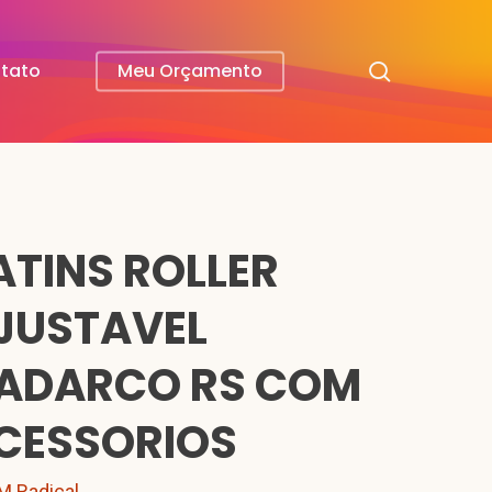
search
tato
Meu Orçamento
ATINS ROLLER
JUSTAVEL
ADARCO RS COM
CESSORIOS
M Radical