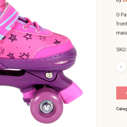
O Pa
fron
mais
SKU
Categ