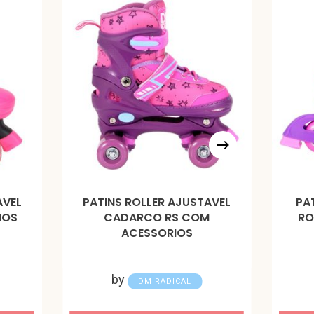
AVEL
PATINS ROLLER AJUSTAVEL
PA
IOS
CADARCO RS COM
RO
ACESSORIOS
by
DM RADICAL