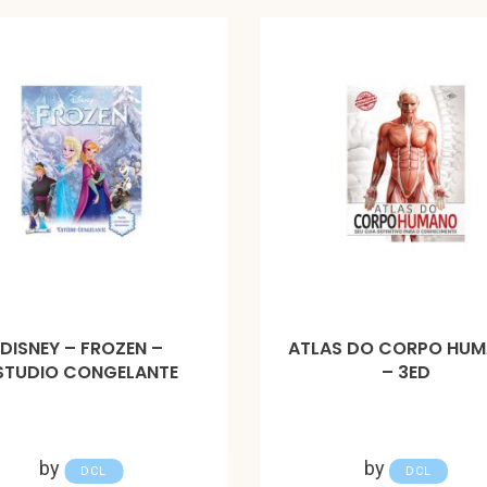
DISNEY – FROZEN –
ATLAS DO CORPO HU
STUDIO CONGELANTE
– 3ED
by
by
DCL
DCL