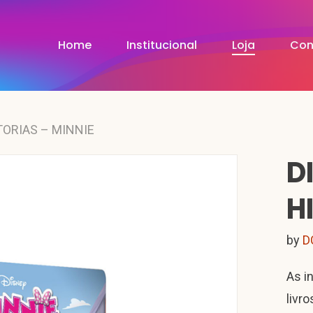
Home
Institucional
Loja
Con
TORIAS – MINNIE
D
H
by
D
As i
livro