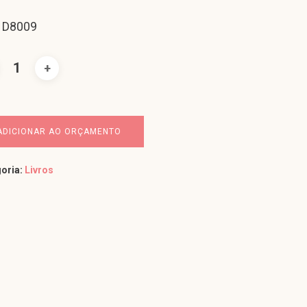
 D8009
ADICIONAR AO ORÇAMENTO
oria:
Livros