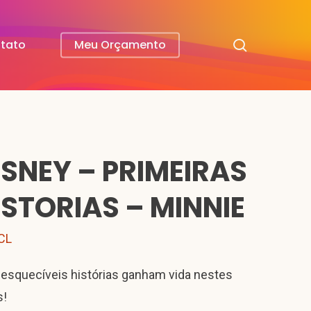
search
tato
Meu Orçamento
ISNEY – PRIMEIRAS
ISTORIAS – MINNIE
CL
nesquecíveis histórias ganham vida nestes
s!