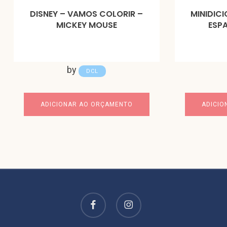
DISNEY – VAMOS COLORIR –
MINIDIC
MICKEY MOUSE
ESPA
by
DCL
ADICIONAR AO ORÇAMENTO
ADICIO
facebook
instagram