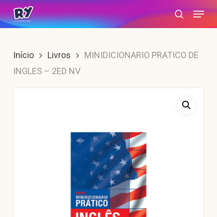
Skip
Menu
search
to
main
content
Início
Livros
MINIDICIONARIO PRATICO DE
INGLES – 2ED NV